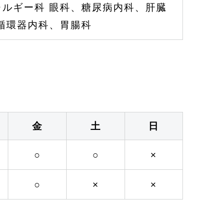
ルギー科 眼科、糖尿病内科、肝臓
循環器内科、胃腸科
金
土
日
○
○
×
○
×
×