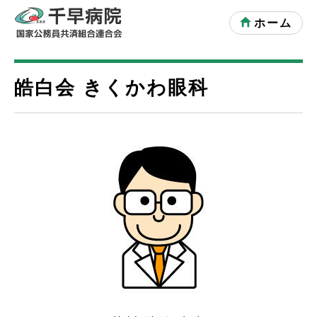
ホーム
皓白会 きくかわ眼科