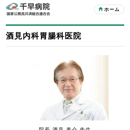
ホーム
酒見内科胃腸科医院
院長 酒見 泰介 先生