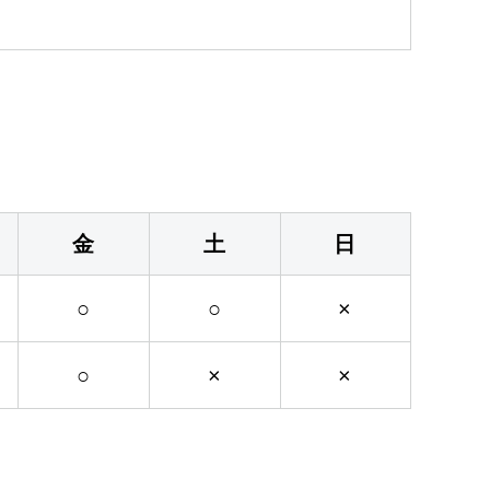
金
土
日
○
○
×
○
×
×