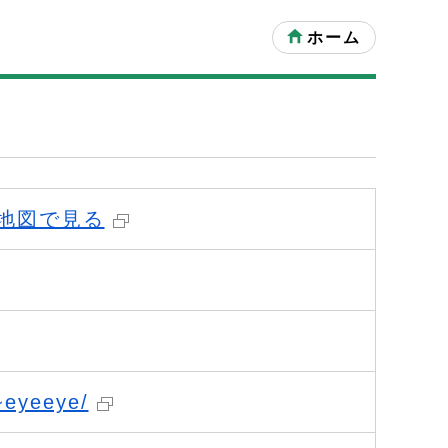
ホーム
地図で見る
~eyeeye/