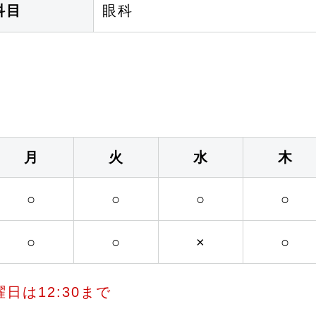
科目
眼科
月
火
水
木
○
○
○
○
○
○
×
○
は12:30まで