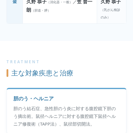
金
久野 恭子
笠 普一
久野 恭子
／
（消化器・一般）
朗
（乳がん検診
（胆道・膵）
のみ）
TREATMENT
主な対象疾患と治療
胆のう・ヘルニア
胆のう結石症、急性胆のう炎に対する腹腔鏡下胆の
う摘出術。鼠径ヘルニアに対する腹腔鏡下鼠径ヘル
ニア修復術（TAPP法）、鼠径部切開法。