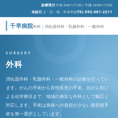
診療受付
午前 8:40〜11:00／午後 14:00〜15:00
TEL 092-661-2211
休診日
土・日・祝、年末年始
千早病院
外科｜消化器外科・乳腺外科・一般外科
SURGERY
外科
消化器外科・乳腺外科・一般外科の診療を行ってい
ます。がんの手術から良性疾患の手術、抗がん剤に
よる化学療法まで、地域の身近な外科として幅広く
対応します。手術は身体への負担が少ない腹腔鏡手
術を第一選択としています。