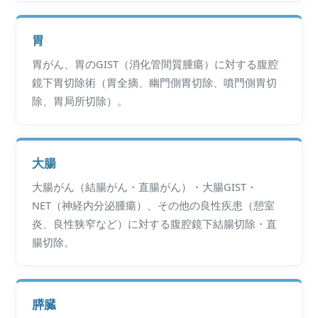
胃
胃がん、胃のGIST（消化管間質腫瘍）に対する腹腔
鏡下胃切除術（胃全摘、幽門側胃切除、噴門側胃切
除、胃局所切除）。
大腸
大腸がん（結腸がん・直腸がん）・大腸GIST・
NET（神経内分泌腫瘍）、その他の良性疾患（憩室
炎、良性狭窄など）に対する腹腔鏡下結腸切除・直
腸切除。
膵臓