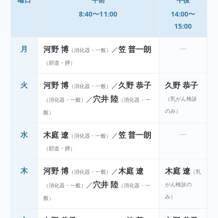
8:40〜11:00
14:00〜
15:00
月
河野 博
笠 普一朗
—
／
（消化器・一般）
（胆道・膵）
火
河野 博
久野 恭子
久野 恭子
／
（消化器・一般）
穴井 陸
／
（乳がん検診
（消化器・一般）
（消化器・一
のみ）
般）
水
木庭 遼
笠 普一朗
—
／
（消化器・一般）
（胆道・膵）
木
河野 博
木庭 遼
木庭 遼
／
（消化器・一般）
（乳
穴井 陸
／
がん検診の
（消化器・一般）
（消化器・一
み）
般）