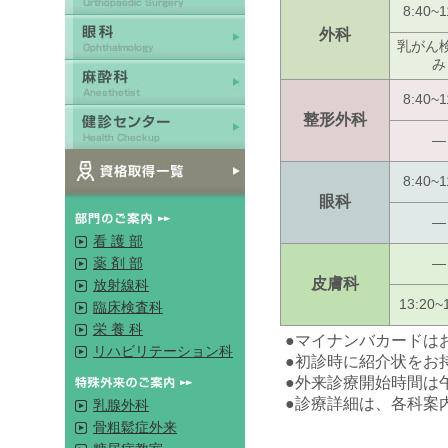
8:40~1
外科
乳がん
み
8:40~1
整形外科
―
8:40~1
眼科
―
看 護 部
薬 剤 部
―
皮膚科
放射線科
13:20~
臨床検査科
栄 養 科
●マイナンバカードは
リハビリテーション科
●初診時に紹介状をお
●外来診療開始時間は
●診療詳細は、各科案
乳腺外科
骨粗鬆症外来