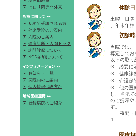
糖尿病教室
休診日に
ピロリ菌専門外来
土曜・日曜
初めて受診される方
、年末年始（
外来受診のご案内
初診時の「
入院のご案内
健康診断・人間ドック
当院では、
訪問診療について
算定してお
NCD参加について
以下の取り
※ 必要に
お知らせ一覧
※ 健康診
病院内のご案内
※ 介護保
個人情報保護方針
※ 他の医
し、当院で
のご提示や
登録病院のご紹介
す。
夜間・休日
１
医療相談