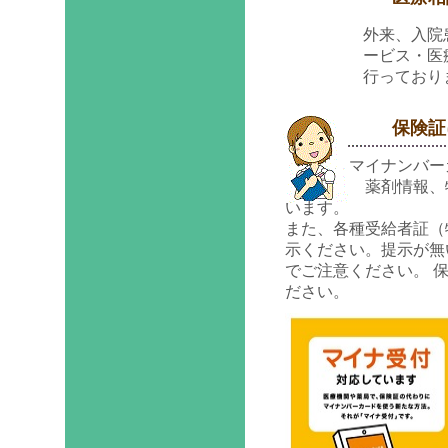
外来、入院
ービス・医
行っており
保険証に
マイナンバーカー
薬剤情報、特定健
います。
また、各種受給者証（
示ください。提示が無
でご注意ください。 
ださい。