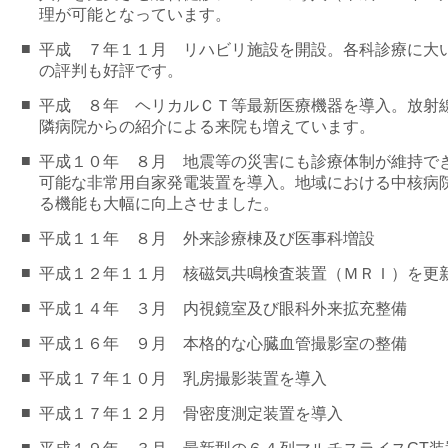
理が可能となっています。
■
平成 ７年１１月 リハビリ施設を開設。各科診療に大
の評判も好評です。
■
平成 ８年 ヘリカルＣＴ等最新医療機器を導入。放射
隣病院からの紹介による来院も増えています。
■
平成１０年 ８月 地震等の災害にも診療体制が維持で
可能な非常用自家発電装置を導入。地域における中核病
る機能も大幅に向上させました。
■
平成１１年 ８月 外来診療棟及び医事科増設
■
平成１２年１１月 核磁気共鳴検査装置（ＭＲＩ）を更
■
平成１４年 ３月 内視鏡室及び眼科外来拡充整備
■
平成１６年 ９月 本格的な心臓血管撮影室の整備
■
平成１７年１０月 乳房撮影装置を導入
■
平成１７年１２月 骨密度測定装置を導入
■