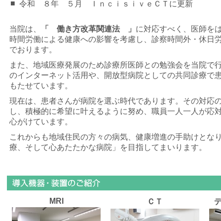
■
令和 ８年 ５月 ＩｎｃｉｓｉｖｅＣＴに更新
当院は、
「 働き方改革関連法 」
に対応すべく、医師を
時間労働による健康への影響を考慮し、診察時間外・休日
でおります。
また、地域医療発展のため診療所医師との勉強会を当院で
のインターネット活用や、開放型病院としての共同診療で
もたせています。
現在は、患者さんが病院を選ぶ時代であります。その対応
し、積極的に希望に叶えるように努め、職員一人一人が応
心がけています。
これからも地域住民の方々の病気、健康増進の手助けとな
療、そして心あたたかな病院」を目指してまいります。
MRI
ＣＴ