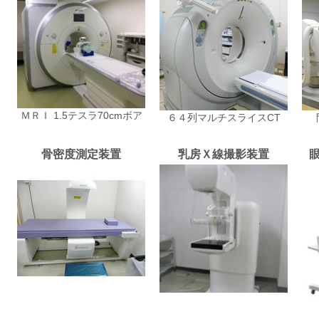
ＭＲＩ 1.5テスラ70cmボア
６４列マルチスライスCT
骨密度測定装置
乳房Ｘ線撮影装置