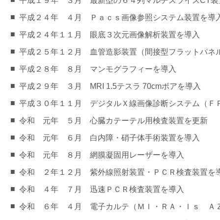
平成１９年 ３月 最新型の６４列マルチスライスCT装
■
平成２４年 ４月 Ｐａｃｓ画像参照システム装置を導
■
平成２４年１１月 眼底３次元画像解析装置を導入
■
平成２５年１２月 血管造影装置（間接型フラットパネ
■
平成２８年 ８月 マンモグラフィーを導入
■
平成２９年 ３月 MRI 1.5テスラ 70cmボアを導入
■
平成３０年１１月 デジタルＸ線画像診断システム（Ｆ
■
令和 元年 ５月 心臓カテーテル用検査装置を更新
■
令和 元年 ６月 白内障・硝子体手術装置を導入
■
令和 元年 ８月 網膜凝固用レーザーを導入
■
令和 ２年１２月 紫外線照射装置・ＰＣＲ検査装置を
■
令和 ４年 ７月 迅速ＰＣＲ検査装置を導入
■
令和 ６年 ４月 電子カルテ（ＭＩ・ＲＡ・Ｉｓ Ａ