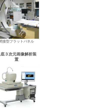
間接型フラットパネル
眼底３次元画像解析装
置