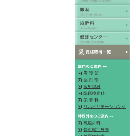
看 護 部
薬 剤 部
放射線科
臨床検査科
栄 養 科
リハビリテーション科
乳腺外科
骨粗鬆症外来