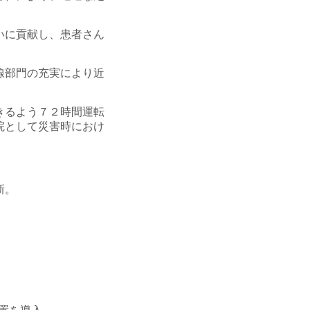
いに貢献し、患者さん
線部門の充実により近
きるよう７２時間運転
院として災害時におけ
新。