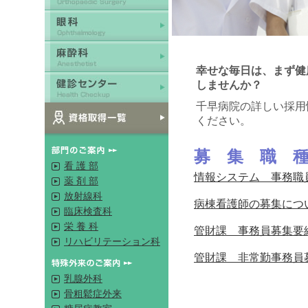
幸せな毎日は、まず健
しませんか？
千早病院の詳しい採用
ください。
募 集 職 
看 護 部
情報システム 事務職
薬 剤 部
放射線科
病棟看護師の募集につ
臨床検査科
栄 養 科
管財課 事務員募集要
リハビリテーション科
管財課 非常勤事務員
乳腺外科
骨粗鬆症外来