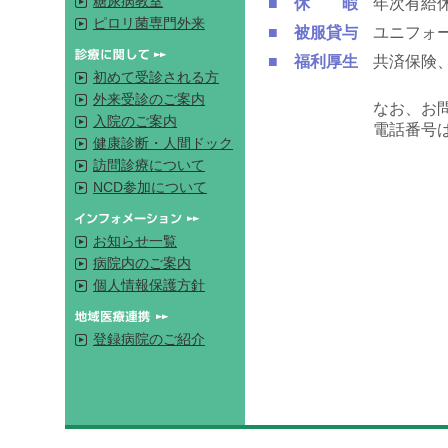
糖尿病教室
■ 休 暇
年次有給
ピロリ菌専門外来
■ 被服貸与
ユニフォ
■ 福利厚生
共済保険
初めて受診される方
外来受診のご案内
なお、お
入院のご案内
電話番号
健康診断・人間ドック
訪問診療について
NCD参加について
お知らせ一覧
病院内のご案内
個人情報保護方針
登録病院のご紹介