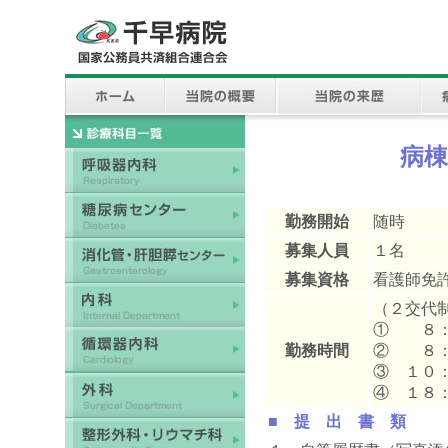
病棟
勤務開始
随時
募集人員
１名
募集資格
看護師免
（２交代
① ８：
勤務時間
② ８：
③ １０
④ １８
■ 提 出 書 類