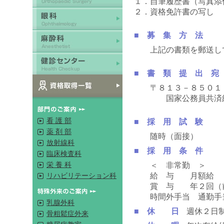
１．自筆履歴書（写真添
２．資格免許書の写し
■ 募 集 方 法
上記の書類を郵送し
■ 書 類 提 出 宛
〒８１３－８５０１ 
国家公務員共済組合
看 護 部
■ 採 用 試 験
薬 剤 部
随時（面接）
放射線科
■ 採 用 条 件
臨床検査科
栄 養 科
＜ 非常勤 ＞
給 与 月額給 ２
リハビリテーション科
賞 与 年２回（前年
時間外手当 通勤手当
乳腺外科
■ 休 日
週休２日
骨粗鬆症外来